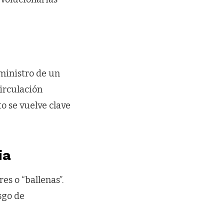
ministro de un
irculación
o se vuelve clave
ia
s o “ballenas”.
sgo de