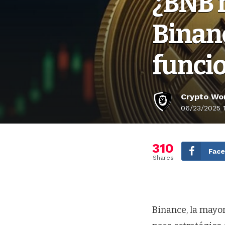
¿BNB r
Binan
funci
Crypto Wor
06/23/2025 
310
Fac
Shares
Binance, la mayo