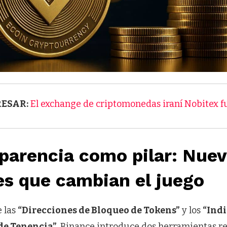
RESAR:
El exchange de criptomonedas iraní Nobitex 
parencia como pilar: Nue
es que cambian el juego
e las
“Direcciones de Bloqueo de Tokens”
y los
“Indi
de Tenencia”
, Binance introduce dos herramientas r