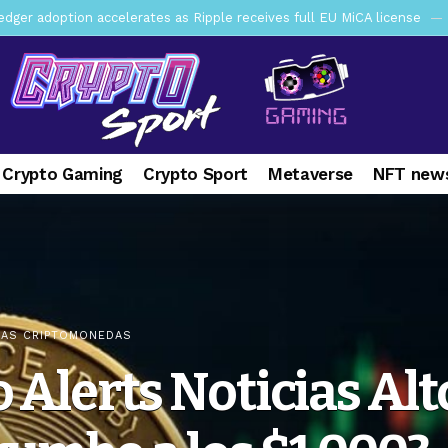
y SEC Establishes Financial Reporting and Accounting Unit in Enforc
mbres son acusados de planear un robo de Bitcoin
3 days ago
ptocurrency Restoring Regulatory Clarity: Statement on Technical A
a Lummis sets Trump condition for CLARITY Act passage
1 week 
vía a prisión al fundador de BitRiver por presunto fraude
1 week 
 Crypto Gaming
Crypto Sport
Metaverse
NFT news
ncy SEC Announces Continuation of Small Business Advisory Committ
ce forecast ahead of CLARITY Act vote next week
2 weeks ago
yptocurrency Update on the SEC’s Work Toward Treasury Clearing Im
IAS CRIPTOMONEDAS
 Alerts Noticias Alt