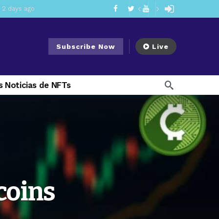
ement Division
3 days ago
mendments to Rule 0‑1(a)(7)
4 days ago
Subscribe Now
Live
ago
ago
 Noticias de NFTs
ee Meeting
1 week ago
2 weeks ago
My Crypto Lawyer Sec Cryptocurrency Small Business Forum’s Report to Congress Highlights Recommendations to Improve Capital-Raising Policy
plementation [August 2026]
9 hours ago
coins