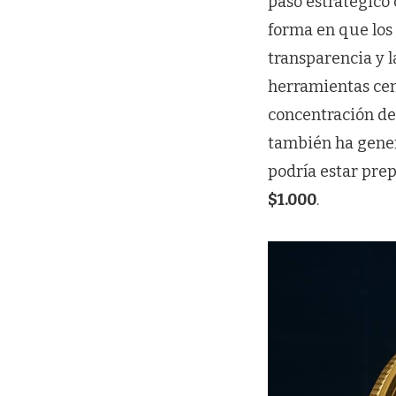
paso estratégico
forma en que los 
transparencia y 
herramientas cen
concentración de
también ha gener
podría estar prep
$1.000
.