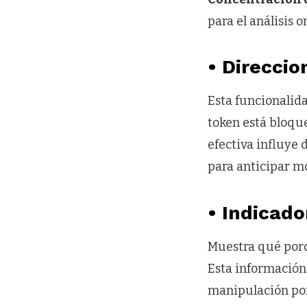
para el análisis o
• Direcci
Esta funcionalid
token está bloqu
efectiva influye 
para anticipar m
• Indicad
Muestra qué porc
Esta información 
manipulación por