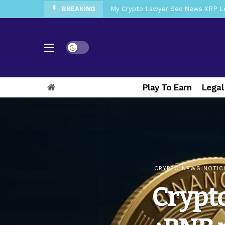
BREAKING
My Crypto Lawyer Sec Cryptocurrenc
My Crypto Lawyer Sec News Tres ho
My Crypto Lawyer Sec Speeches Cry
Dark mode
My Crypto Lawyer Sec News Cynthi
My Crypto Lawyer Sec News Rusia en
Play To Earn
Legal
My Crypto Lawyer Sec Cryptocurre
My Crypto Lawyer Sec News XRP pri
My Crypto Lawyer Sec Speeches Cr
CRYPTO NEWS NOTIC
Crypto