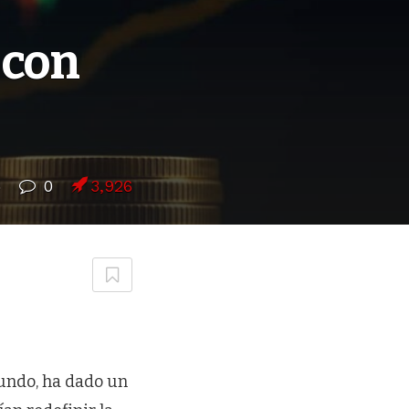
 con
5
0
3,926
undo, ha dado un