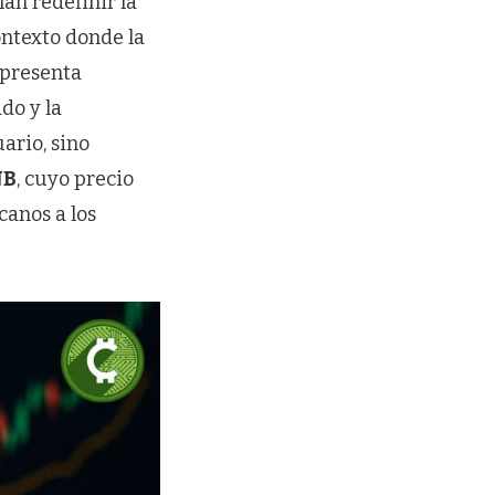
an redefinir la
ontexto donde la
 presenta
do y la
ario, sino
NB
, cuyo precio
canos a los