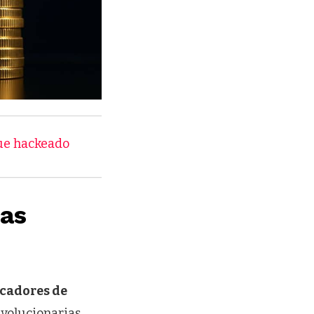
fue hackeado
vas
cadores de
evolucionarias