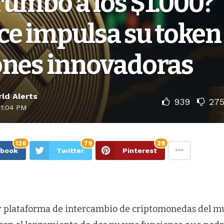
umbo a los $1.000?
ce impulsa su token
ones innovadoras
ld Alerts
939
27
11:04 PM
126
79
28
ebook
Twitter
Pinterest
r plataforma de intercambio de criptomonedas del m