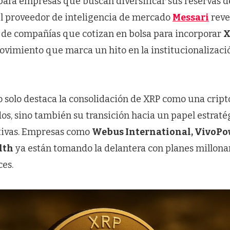
para empresas que buscan diversificar sus reservas de
l proveedor de inteligencia de mercado
Messari
reve
e de compañías que cotizan en bolsa para incorporar
X
ovimiento que marca un hito en la institucionalizació
 solo destaca la consolidación de XRP como una cri
dos, sino también su transición hacia un papel estraté
tivas. Empresas como
Webus International, VivoPo
lth
ya están tomando la delantera con planes millonar
ces.