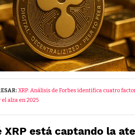
RESAR:
XRP: Análisis de Forbes identifica cuatro facto
 el alza en 2025
é XRP está captando la at