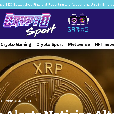
mbres son acusados de planear un robo de Bitcoin
2 days ago
ptocurrency Restoring Regulatory Clarity: Statement on Technical A
a Lummis sets Trump condition for CLARITY Act passage
6 days 
vía a prisión al fundador de BitRiver por presunto fraude
7 days 
ncy SEC Announces Continuation of Small Business Advisory Committ
 Crypto Gaming
Crypto Sport
Metaverse
NFT news
ce forecast ahead of CLARITY Act vote next week
1 week ago
pone en jaque a Polymarket y Kalshi por su modelo de negocio
2
er adoption accelerates as Ripple receives full EU MiCA license
IAS CRIPTOMONEDAS