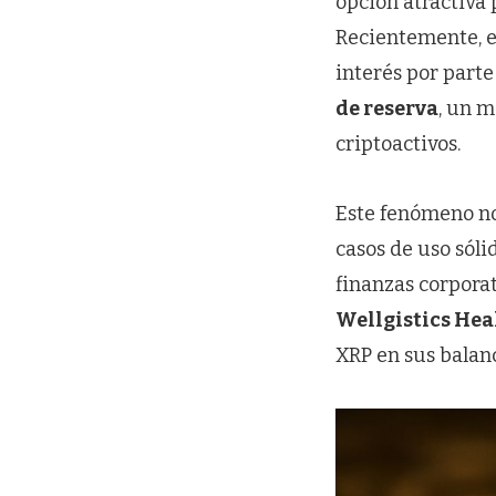
opción atractiva 
Recientemente, e
interés por part
de reserva
, un m
criptoactivos.
Este fenómeno no
casos de uso sóli
finanzas corpora
Wellgistics Hea
XRP en sus balan