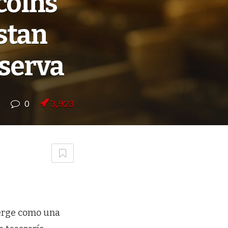
coins
stan
eserva
5
0
3,923
rge como una