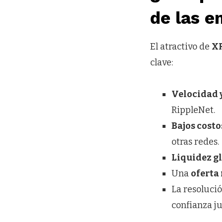
de las 
El atractivo de
XR
clave:
Velocidad y
RippleNet.
Bajos costo
otras redes.
Liquidez g
Una
oferta
La resolució
confianza ju