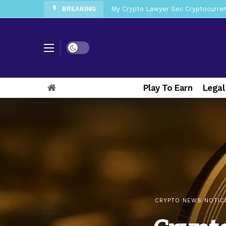
BREAKING
My Crypto Lawyer Sec News Tres ho
My Crypto Lawyer Sec Speeches Cry
My Crypto Lawyer Sec News Cynthi
Dark mode
My Crypto Lawyer Sec News Rusia en
My Crypto Lawyer Sec Cryptocurre
Play To Earn
Legal
My Crypto Lawyer Sec News XRP pri
My Crypto Lawyer Sec News Europa 
My Crypto Lawyer Sec News XRP Ledg
CRYPTO NEWS NOTIC