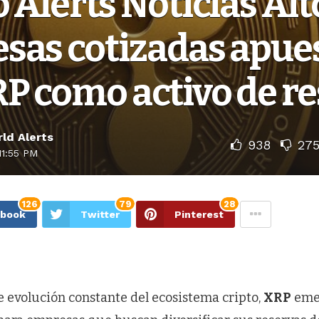
 Alerts Noticias Alt
sas cotizadas apue
P como activo de r
ld Alerts
938
27
11:55 PM
126
79
28
ebook
Twitter
Pinterest
e evolución constante del ecosistema cripto,
XRP
eme