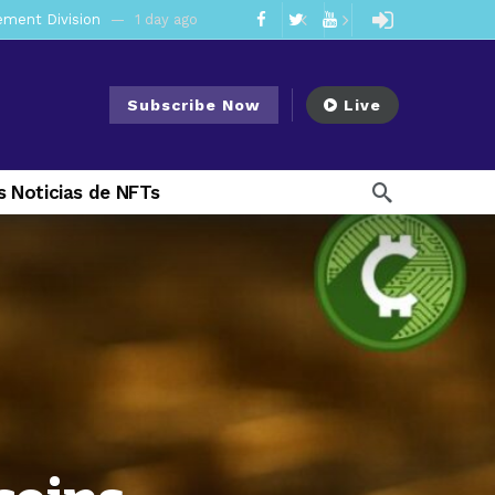
mendments to Rule 0‑1(a)(7)
2 days ago
ago
Subscribe Now
Live
ago
ee Meeting
1 week ago
 Noticias de NFTs
1 week ago
My Crypto Lawyer Sec Cryptocurrency Small Business Forum’s Report to Congress Highlights Recommendations to Improve Capital-Raising Policy
 weeks ago
20 hours ago