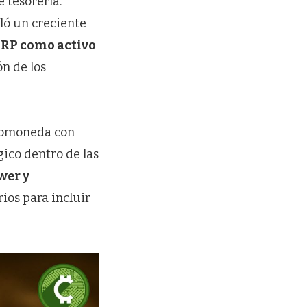
 tesorería.
ló un creciente
RP como activo
n de los
ptomoneda con
gico dentro de las
wer y
ios para incluir