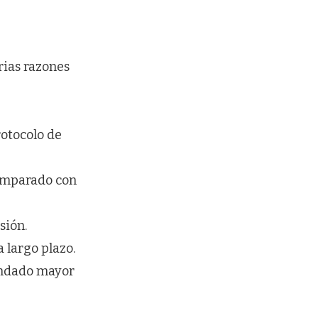
rias razones
protocolo de
comparado con
sión.
a largo plazo.
rindado mayor