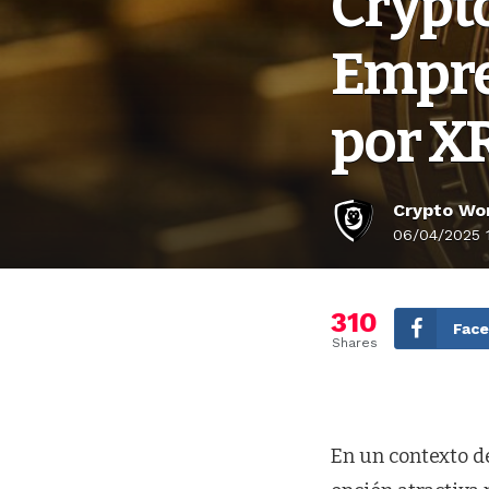
Crypto
Empre
por XR
Crypto Wor
06/04/2025 
310
Fac
Shares
En un contexto d