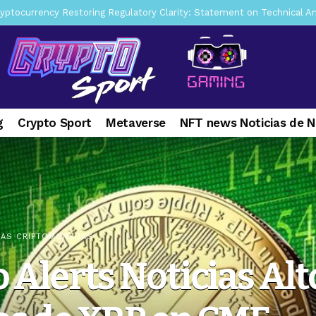
ptocurrency Restoring Regulatory Clarity: Statement on Technical A
a Lummis sets Trump condition for CLARITY Act passage
6 days 
vía a prisión al fundador de BitRiver por presunto fraude
7 days 
ncy SEC Announces Continuation of Small Business Advisory Committ
g
Crypto Sport
Metaverse
NFT news Noticias de 
ce forecast ahead of CLARITY Act vote next week
1 week ago
pone en jaque a Polymarket y Kalshi por su modelo de negocio
2
er adoption accelerates as Ripple receives full EU MiCA license
IAS CRIPTOMONEDAS
 Alerts Noticias Alt