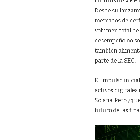
futuros de XRP
h
Desde su lanzami
mercados de deri
volumen total de
desempeño no sol
también alimenta
parte de la SEC.
El impulso inicia
activos digitales
Solana. Pero ¿qué
futuro de las fin