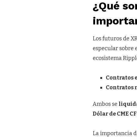
¿Qué son
importa
Los futuros de XR
especular sobre e
ecosistema Ripple
Contratos 
Contratos 
Ambos se
liquid
Dólar de CME CF
La importancia d