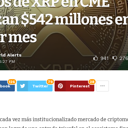
os de XRP en CME
an $542 millones e
r mes
ld Alerts
941
27
6:27 PM
126
79
28
ebook
Twitter
Pinterest
o cada vez más institucionalizado mercado de criptom