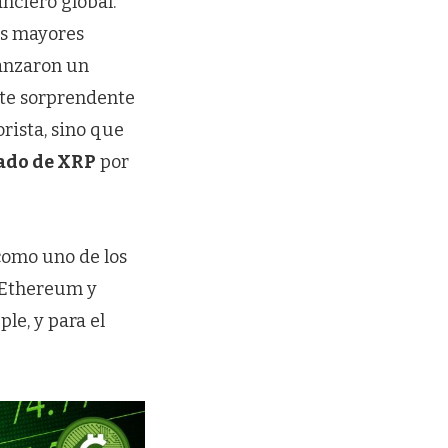
nciero global.
os mayores
canzaron un
ste sorprendente
rista, sino que
tado de XRP
por
como uno de los
, Ethereum y
le, y para el