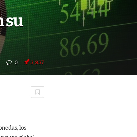
n su
6
0
3,937
onedas, los