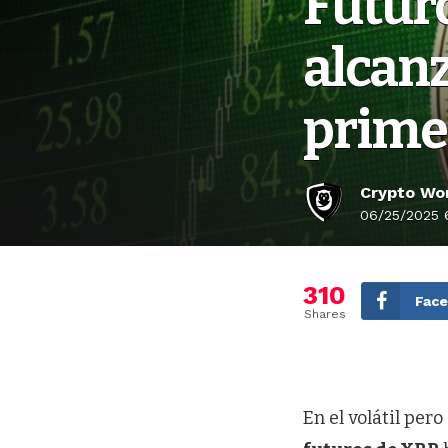
Futur
alcanz
prime
Crypto Wor
06/25/2025 
310
Fac
Shares
En el volátil per