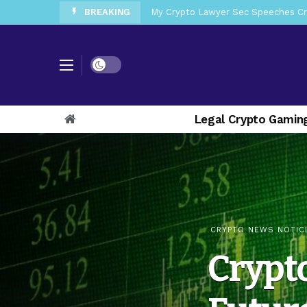
BREAKING
My Crypto Lawyer Sec Speeches Cry
My Crypto Lawyer Sec News Cynthi
My Crypto Lawyer Sec News Rusia en
Dark mode
My Crypto Lawyer Sec Cryptocurre
Legal Crypto Gamin
My Crypto Lawyer Sec News XRP pri
My Crypto Lawyer Sec News Europa 
My Crypto Lawyer Sec News XRP Ledg
CRYPTO NEWS NOTIC
Crypto