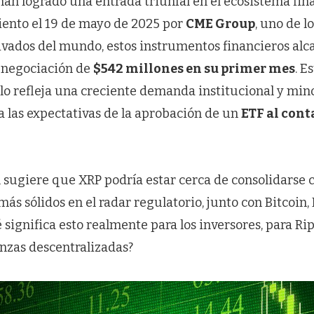
an logrado una entrada triunfal en el ecosistema fina
ento el 19 de mayo de 2025 por
CME Group
, uno de l
vados del mundo, estos instrumentos financieros al
 negociación de
$542 millones en su primer mes
. E
o refleja una creciente demanda institucional y mino
 las expectativas de la aprobación de un
ETF al con
l sugiere que XRP podría estar cerca de consolidarse 
 más sólidos en el radar regulatorio, junto con Bitcoin
 significa esto realmente para los inversores, para Ripp
anzas descentralizadas?