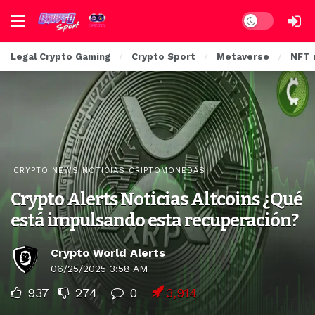
Dark mode
Legal Crypto Gaming
Crypto Sport
Metaverse
NFT 
CRYPTO NEWS NOTICIAS CRIPTOMONEDAS
Crypto Alerts Noticias Altcoins ¿Qué
está impulsando esta recuperación?
Crypto World Alerts
06/25/2025 3:58 AM
937
274
0
3,914