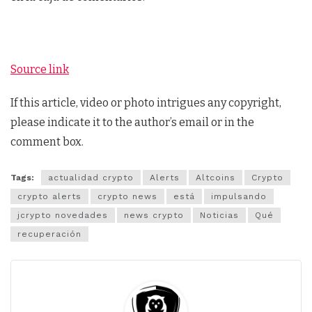
Source link
If this article, video or photo intrigues any copyright,
please indicate it to the author’s email or in the
comment box.
Tags:
actualidad crypto
Alerts
Altcoins
Crypto
crypto alerts
crypto news
está
impulsando
jcrypto novedades
news crypto
Noticias
Qué
recuperación