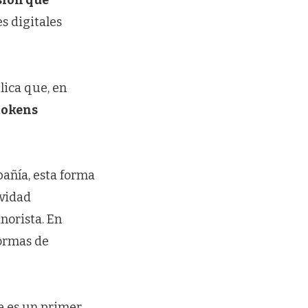
sión que
es digitales
lica que, en
tokens
pañía, esta forma
ividad
norista. En
formas de
te es un primer