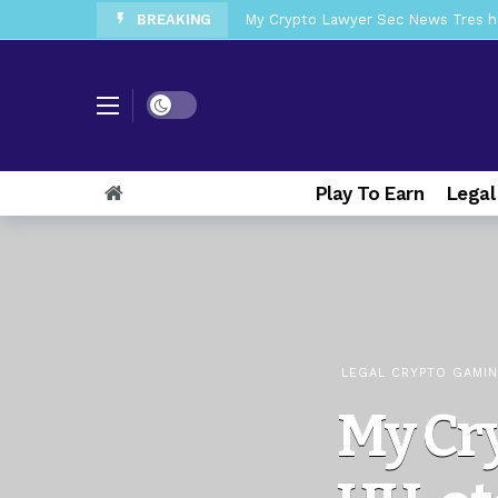
BREAKING
My Crypto Lawyer Sec News Tres ho
My Crypto Lawyer Sec Speeches Cry
My Crypto Lawyer Sec News Cynthi
Dark mode
My Crypto Lawyer Sec News Rusia en
My Crypto Lawyer Sec Cryptocurre
Play To Earn
Legal
My Crypto Lawyer Sec News XRP pri
My Crypto Lawyer Sec News Europa 
My Crypto Lawyer Sec News XRP Ledg
LEGAL CRYPTO GAMI
My Cr