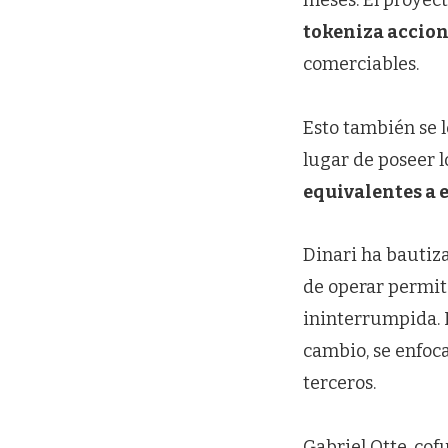
meses. El proyec
tokeniza accio
comerciables.
Esto también se 
lugar de poseer 
equivalentes a 
Dinari ha bautiz
de operar permite
ininterrumpida. L
cambio, se enfoc
terceros.
Gabriel Otte, cof