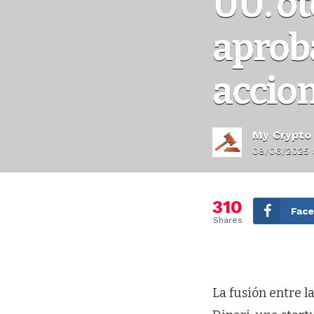
UU. ot
aproba
accio
My Crypto
08/06/2025 
310
Fac
Shares
La fusión entre l