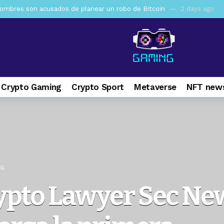
mbres son acusados de planear un robo de Bitcoin
2 days ago
ptocurrency Restoring Regulatory Clarity: Statement on Technical A
a Lummis sets Trump condition for CLARITY Act passage
6 days 
vía a prisión al fundador de BitRiver por presunto fraude
1 week 
ncy SEC Announces Continuation of Small Business Advisory Committ
 Crypto Gaming
Crypto Sport
Metaverse
NFT news
ce forecast ahead of CLARITY Act vote next week
1 week ago
pone en jaque a Polymarket y Kalshi por su modelo de negocio
2
er adoption accelerates as Ripple receives full EU MiCA license
NG
ypto Lawyer Sec New