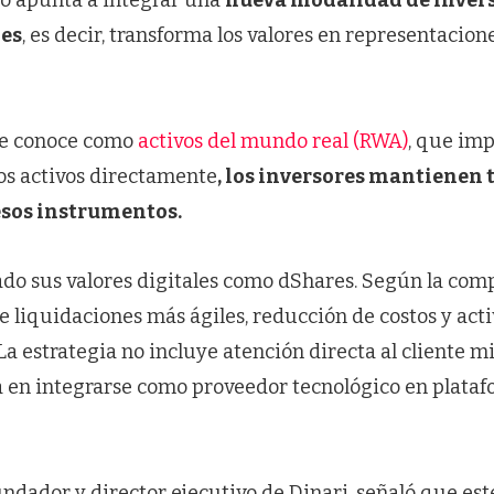
to apunta a integrar una
nueva modalidad de inver
nes
, es decir, transforma los valores en representacion
le conoce como
activos del mundo real (RWA)
, que imp
los activos directamente
, los inversores mantienen 
esos instrumentos.
ado sus valores digitales como dShares. Según la com
 liquidaciones más ágiles, reducción de costos y act
a estrategia no incluye atención directa al cliente mi
a en integrarse como proveedor tecnológico en plata
undador y director ejecutivo de Dinari, señaló que es