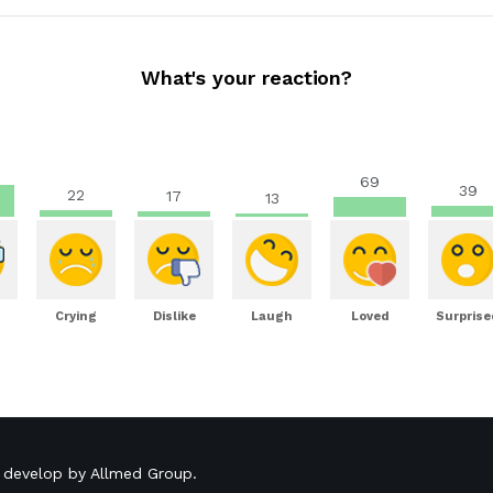
What's your reaction?
69
39
22
17
13
Crying
Dislike
Laugh
Loved
Surprise
 develop by
Allmed Group
.