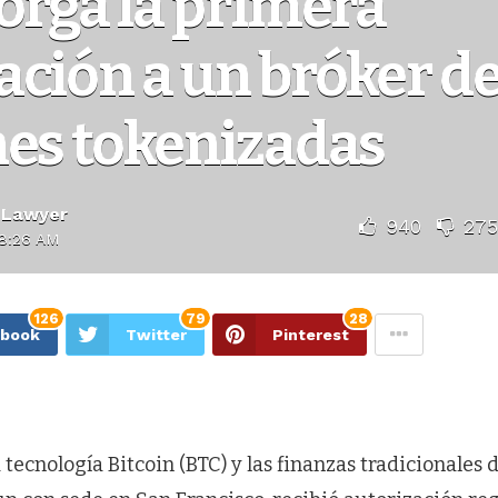
orga la primera
ción a un bróker d
nes tokenizadas
 Lawyer
940
275
8:26 AM
126
79
28
ebook
Twitter
Pinterest
a tecnología Bitcoin (BTC) y las finanzas tradicionales