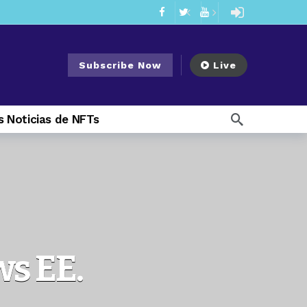
mendments to Rule 0‑1(a)(7)
2 days ago
ago
Subscribe Now
Live
ago
ee Meeting
1 week ago
 Noticias de NFTs
1 week ago
My Crypto Lawyer Sec Cryptocurrency Small Business Forum’s Report to Congress Highlights Recommendations to Improve Capital-Raising Policy
 weeks ago
22 hours ago
s EE.