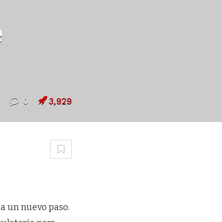
e
0
3,929
 da un nuevo paso.