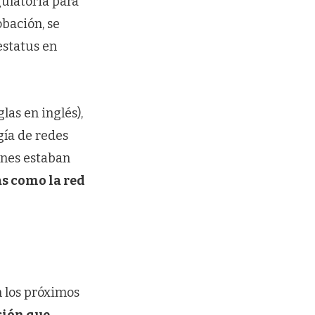
gulatoria para
obación, se
estatus en
las en inglés),
gía de redes
ones estaban
as como la red
n los próximos