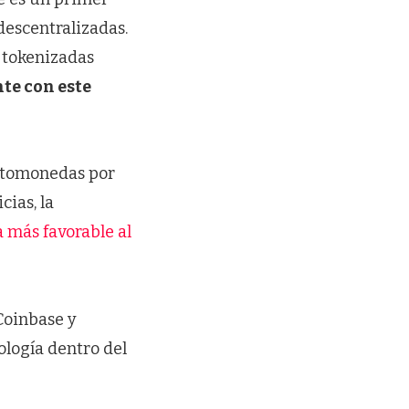
escentralizadas.
s tokenizadas
te con este
iptomonedas por
ias, la
 más favorable al
Coinbase y
ología dentro del