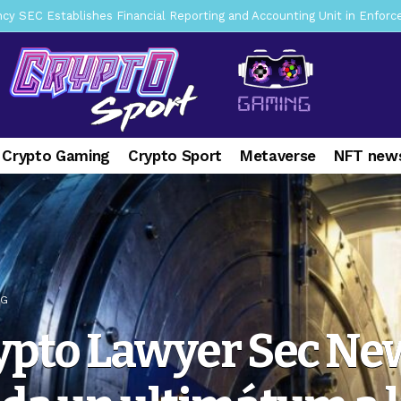
mbres son acusados de planear un robo de Bitcoin
2 days ago
ptocurrency Restoring Regulatory Clarity: Statement on Technical A
a Lummis sets Trump condition for CLARITY Act passage
6 days 
vía a prisión al fundador de BitRiver por presunto fraude
1 week 
ncy SEC Announces Continuation of Small Business Advisory Committ
 Crypto Gaming
Crypto Sport
Metaverse
NFT news
ce forecast ahead of CLARITY Act vote next week
1 week ago
pone en jaque a Polymarket y Kalshi por su modelo de negocio
2
er adoption accelerates as Ripple receives full EU MiCA license
NG
ypto Lawyer Sec Ne