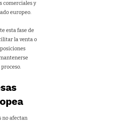
s comerciales y
cado europeo.
e esta fase de
litar la venta o
 posiciones
á mantenerse
 proceso.
esas
ropea
s no afectan