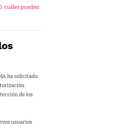
6: cuáles pueden
los
MA ha solicitado
torización
tección de los
uevos usuarios