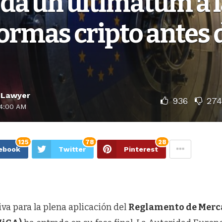
da un ultimátum a l
ormas cripto antes d
 Lawyer
936
274
4:00 AM
125
78
28
ebook
Twitter
Pinterest
va para la plena aplicación del
Reglamento de Merc