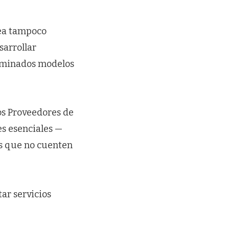
pea tampoco
sarrollar
terminados modelos
os Proveedores de
es esenciales —
es que no cuenten
ar servicios