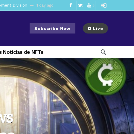
mendments to Rule 0‑1(a)(7)
2 days ago
ago
Subscribe Now
Live
ago
ee Meeting
1 week ago
 Noticias de NFTs
1 week ago
My Crypto Lawyer Sec Cryptocurrency Small Business Forum’s Report to Congress Highlights Recommendations to Improve Capital-Raising Policy
 weeks ago
21 hours ago
ws