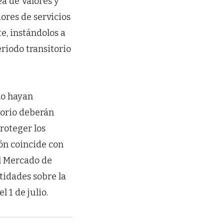
ea de Valores y
ores de servicios
e, instándolos a
eriodo transitorio
no hayan
torio deberán
roteger los
ión coincide con
l Mercado de
tidades sobre la
 1 de julio.