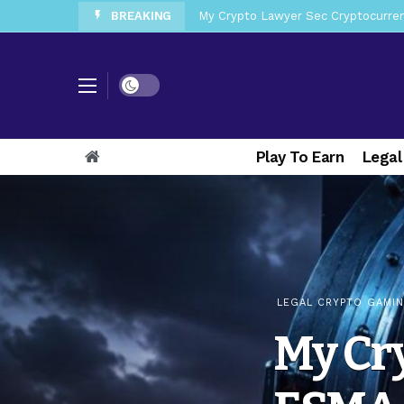
BREAKING
My Crypto Lawyer Sec News Tres ho
My Crypto Lawyer Sec Speeches Cry
My Crypto Lawyer Sec News Cynthi
Dark mode
My Crypto Lawyer Sec News Rusia en
My Crypto Lawyer Sec Cryptocurre
Play To Earn
Legal
My Crypto Lawyer Sec News XRP pri
My Crypto Lawyer Sec News Europa 
My Crypto Lawyer Sec News XRP Ledg
LEGAL CRYPTO GAMI
My Cr