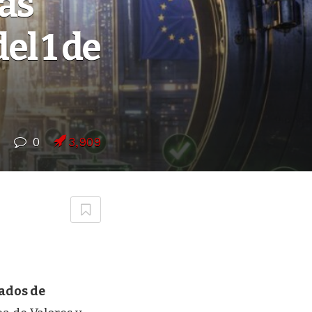
as
el 1 de
0
3,909
ados de