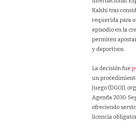
internacional. E
Kalshi tras cons
requerida para of
episodio en la c
permiten apostar
y deportivos.
La decisión fue
p
un procedimiento
Juego (DGOJ), or
Agenda 2030. Seg
ofreciendo servic
licencia obligator