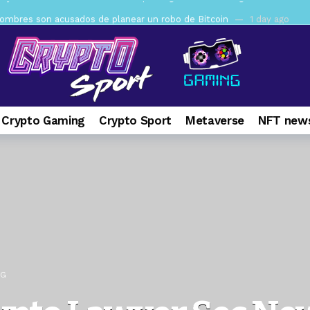
mbres son acusados de planear un robo de Bitcoin
1 day ago
ptocurrency Restoring Regulatory Clarity: Statement on Technical A
a Lummis sets Trump condition for CLARITY Act passage
6 days 
vía a prisión al fundador de BitRiver por presunto fraude
7 days 
ncy SEC Announces Continuation of Small Business Advisory Committ
 Crypto Gaming
Crypto Sport
Metaverse
NFT news
ce forecast ahead of CLARITY Act vote next week
1 week ago
pone en jaque a Polymarket y Kalshi por su modelo de negocio
2
er adoption accelerates as Ripple receives full EU MiCA license
NG