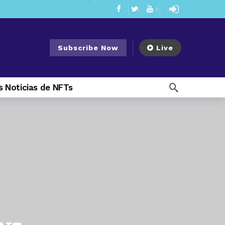
mendments to Rule 0‑1(a)(7)
2 days ago
ago
Subscribe Now
Live
ago
ee Meeting
1 week ago
 Noticias de NFTs
1 week ago
My Crypto Lawyer Sec Cryptocurrency Small Business Forum’s Report to Congress Highlights Recommendations to Improve Capital-Raising Policy
 weeks ago
14 hours ago