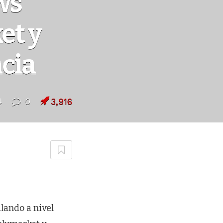
ws
et y
ncia
4
0
3,916
lando a nivel