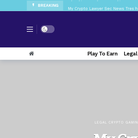
BREAKING
My Crypto Lawyer Sec News Tres ho
My Crypto Lawyer Sec Speeches Cry
My Crypto Lawyer Sec News Cynthi
Dark mode
My Crypto Lawyer Sec News Rusia en
My Crypto Lawyer Sec Cryptocurre
Play To Earn
Legal
My Crypto Lawyer Sec News XRP pri
My Crypto Lawyer Sec News Europa 
My Crypto Lawyer Sec News XRP Ledg
LEGAL CRYPTO GAMI