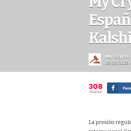
My Cr
Españ
Kalshi
My Crypto
05/26/2026 
308
Fac
Shares
La presión regul