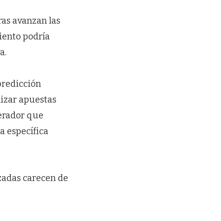
as avanzan las
iento podría
a.
predicción
lizar apuestas
perador que
a específica
zadas carecen de