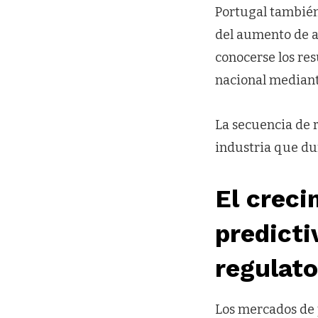
Portugal también
del aumento de a
conocerse los re
nacional mediant
La secuencia de 
industria que dur
El creci
predicti
regulato
Los mercados de 