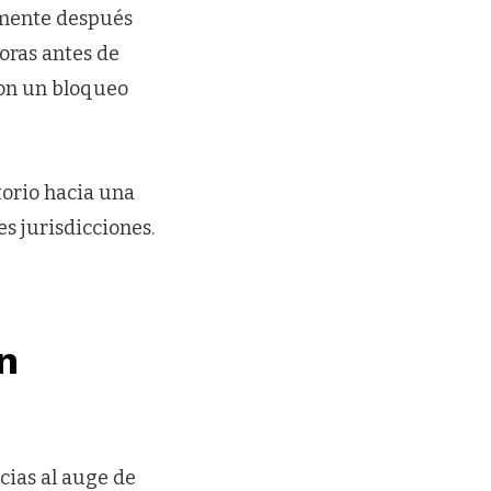
lmente después
oras antes de
con un bloqueo
torio hacia una
s jurisdicciones.
n
ias al auge de