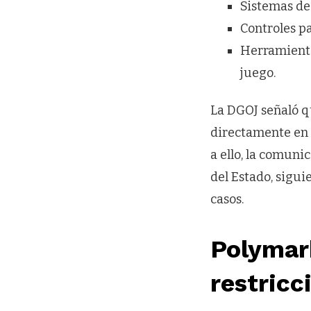
Sistemas de 
Controles p
Herramienta
juego.
La DGOJ señaló q
directamente en 
a ello, la comuni
del Estado, sigui
casos.
Polymark
restricc