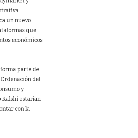
olymarket y
trativa
rca un nuevo
lataformas que
entos económicos
y forma parte de
e Ordenación del
 Consumo y
 Kalshi estarían
ontar con la