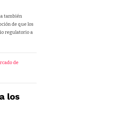
ia también
pción de que los
o regulatorio a
ercado de
a los