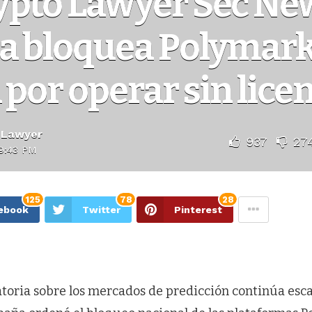
ypto Lawyer Sec Ne
a bloquea Polymark
 por operar sin lice
 Lawyer
937
27
9:43 PM
125
78
28
ebook
Twitter
Pinterest
atoria sobre los mercados de predicción continúa esca