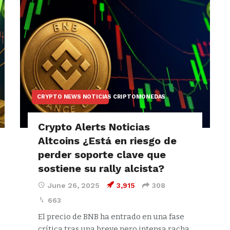
CRYPTO NEWS NOTICIAS CRIPTOMONEDAS
Crypto Alerts Noticias
Altcoins ¿Está en riesgo de
perder soporte clave que
sostiene su rally alcista?
June 26, 2025
3,915
308
663
El precio de BNB ha entrado en una fase
crítica tras una breve pero intensa racha