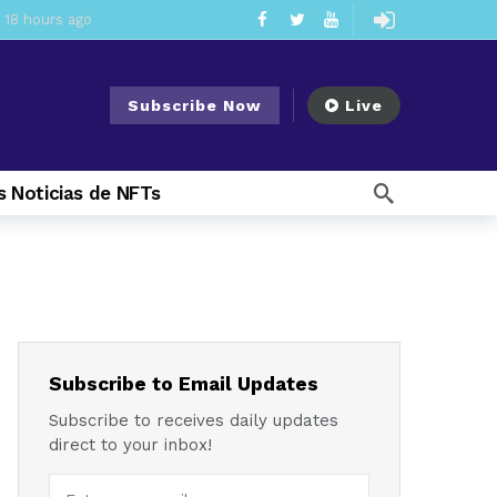
18 hours ago
ement Division
1 day ago
Subscribe Now
Live
mendments to Rule 0‑1(a)(7)
2 days ago
ago
 Noticias de NFTs
ago
ee Meeting
1 week ago
1 week ago
My Crypto Lawyer Sec Cryptocurrency Small Business Forum’s Report to Congress Highlights Recommendations to Improve Capital-Raising Policy
 weeks ago
Subscribe to Email Updates
Subscribe to receives daily updates
direct to your inbox!