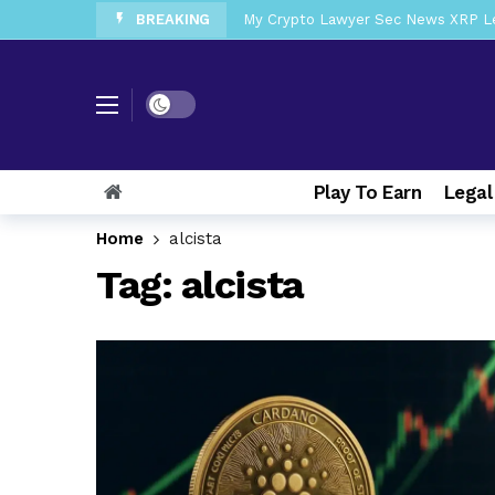
BREAKING
My Crypto Lawyer Sec News XRP Ledg
My Crypto Lawyer Sec Cryptocurrenc
My Crypto Lawyer Sec News Tres ho
Dark mode
My Crypto Lawyer Sec Speeches Cry
My Crypto Lawyer Sec News Cynthi
Play To Earn
Legal
My Crypto Lawyer Sec News Rusia en
My Crypto Lawyer Sec Cryptocurre
Home
alcista
Tag:
alcista
My Crypto Lawyer Sec News XRP pri
My Crypto Lawyer Sec News Europa 