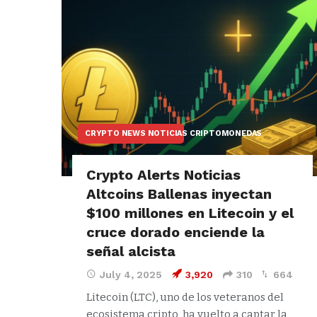
CRYPTO NEWS NOTICIAS CRIPTOMONEDAS
Crypto Alerts Noticias
Altcoins Ballenas inyectan
$100 millones en Litecoin y el
cruce dorado enciende la
señal alcista
July 4, 2025
3,920
310
664
Litecoin (LTC), uno de los veteranos del
ecosistema cripto, ha vuelto a captar la