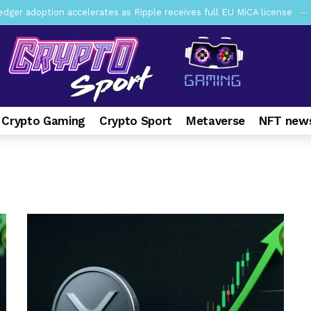
er adoption accelerates as Ripple receives full EU MiCA license
y SEC Establishes Financial Reporting and Accounting Unit in Enforc
mbres son acusados de planear un robo de Bitcoin
1 day ago
ptocurrency Restoring Regulatory Clarity: Statement on Technical A
a Lummis sets Trump condition for CLARITY Act passage
6 days 
 Crypto Gaming
Crypto Sport
Metaverse
NFT news
vía a prisión al fundador de BitRiver por presunto fraude
7 days 
ncy SEC Announces Continuation of Small Business Advisory Committ
ce forecast ahead of CLARITY Act vote next week
1 week ago
pone en jaque a Polymarket y Kalshi por su modelo de negocio
2