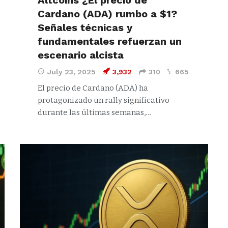
Altcoins ¿El precio de
Cardano (ADA) rumbo a $1?
Señales técnicas y
fundamentales refuerzan un
escenario alcista
July 23, 2025
3,932
310
665
El precio de Cardano (ADA) ha
protagonizado un rally significativo
durante las últimas semanas,…