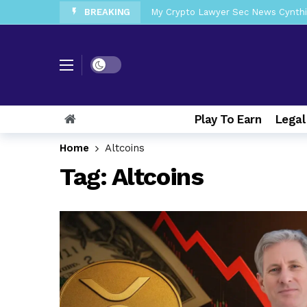
BREAKING
My Crypto Lawyer Sec News Cynthi
My Crypto Lawyer Sec News Rusia en
My Crypto Lawyer Sec Cryptocurre
Dark mode
My Crypto Lawyer Sec News XRP pri
Play To Earn
Legal
My Crypto Lawyer Sec News Europa 
My Crypto Lawyer Sec News Arthur 
Home
Altcoins
My Crypto Lawyer Sec News EEUU pr
Tag:
Altcoins
My Crypto Lawyer Sec News Rusia r
My Crypto Lawyer Sec Cryptocurren