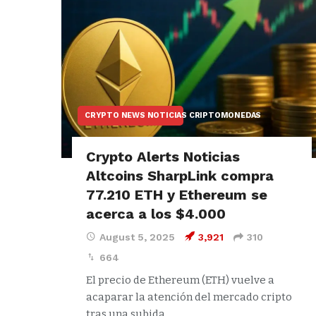
CRYPTO NEWS NOTICIAS CRIPTOMONEDAS
Crypto Alerts Noticias
Altcoins SharpLink compra
77.210 ETH y Ethereum se
acerca a los $4.000
August 5, 2025
3,921
310
664
El precio de Ethereum (ETH) vuelve a
acaparar la atención del mercado cripto
tras una subida…