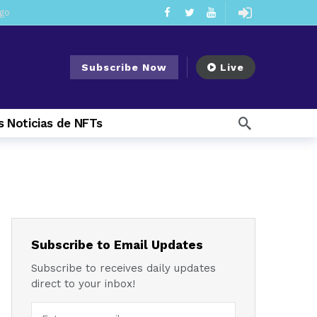
ago
ago
ee Meeting
4 days ago
Subscribe Now
Live
6 days ago
My Crypto Lawyer Sec Cryptocurrency Small Business Forum’s Report to Congress Highlights Recommendations to Improve Capital-Raising Policy
 Noticias de NFTs
 week ago
1 week ago
go
2 weeks ago
Subscribe to Email Updates
Subscribe to receives daily updates
direct to your inbox!