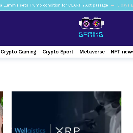
a Lummis sets Trump condition for CLARITY Act passage
3 days 
vía a prisión al fundador de BitRiver por presunto fraude
3 days 
ncy SEC Announces Continuation of Small Business Advisory Committ
ce forecast ahead of CLARITY Act vote next week
7 days ago
 Crypto Gaming
Crypto Sport
Metaverse
NFT news
pone en jaque a Polymarket y Kalshi por su modelo de negocio
1
Hayes y BitMEX demandados por presunto fraude e insider trading
ohibirá al presidente emitir criptomonedas propias
1 week ago
econoce a Bitcoin como propiedad con una histórica ley
1 week a
cy SEC Announces Roundtable on Preparations for 24-Hour Trading