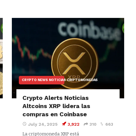
CRYPTO NEWS NOTICIAS CRIPTOMONEDAS
Crypto Alerts Noticias
Altcoins XRP lidera las
compras en Coinbase
July 24, 2025
3,922
310
663
La criptomoneda XRP está