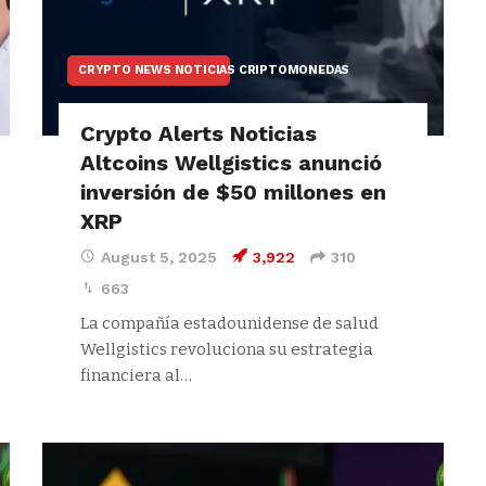
CRYPTO NEWS NOTICIAS CRIPTOMONEDAS
Crypto Alerts Noticias
Altcoins Wellgistics anunció
inversión de $50 millones en
XRP
August 5, 2025
3,922
310
663
La compañía estadounidense de salud
Wellgistics revoluciona su estrategia
financiera al…