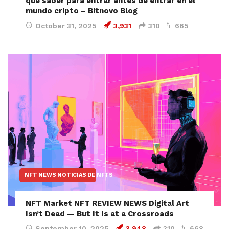
que saber para entrar antes de entrar en el
mundo cripto – Bitnovo Blog
October 31, 2025
3,931
310
665
NFT NEWS NOTICIAS DE NFTS
NFT Market NFT REVIEW NEWS Digital Art
Isn’t Dead — But It Is at a Crossroads
September 10, 2025
3,948
310
668