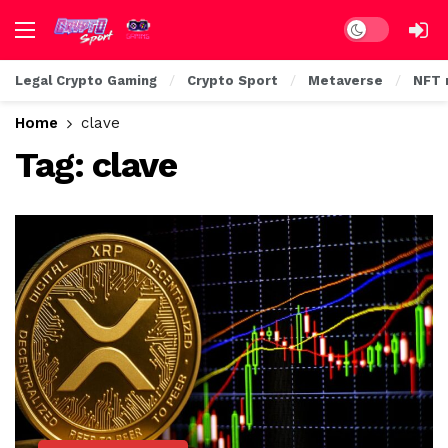
Dark mode
Legal Crypto Gaming
Crypto Sport
Metaverse
NFT 
Home
clave
Tag:
clave