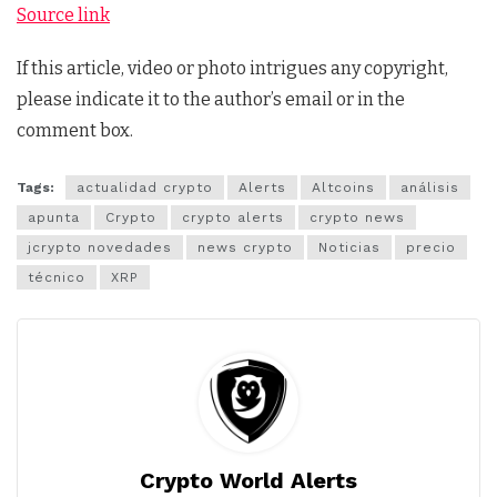
Source link
If this article, video or photo intrigues any copyright,
please indicate it to the author’s email or in the
comment box.
Tags:
actualidad crypto
Alerts
Altcoins
análisis
apunta
Crypto
crypto alerts
crypto news
jcrypto novedades
news crypto
Noticias
precio
técnico
XRP
Crypto World Alerts