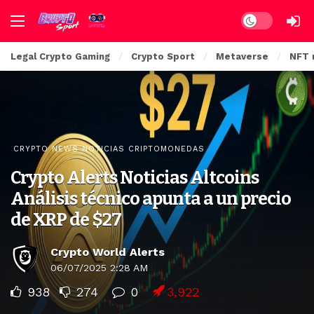
Dark mode
Legal Crypto Gaming
Crypto Sport
Metaverse
NFT 
CRYPTO NEWS NOTICIAS CRIPTOMONEDAS
Crypto Alerts Noticias Altcoins
Análisis técnico apunta a un precio
de XRP de $27
Crypto World Alerts
06/07/2025 2:28 AM
938
274
0
3,922