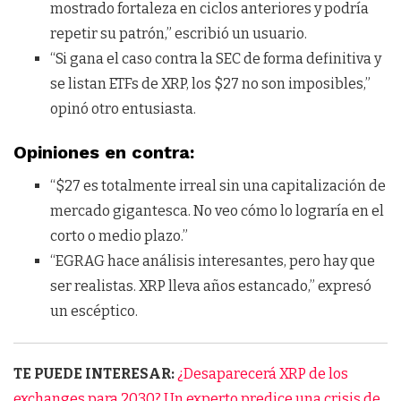
mostrado fortaleza en ciclos anteriores y podría
repetir su patrón,” escribió un usuario.
“Si gana el caso contra la SEC de forma definitiva y
se listan ETFs de XRP, los $27 no son imposibles,”
opinó otro entusiasta.
Opiniones en contra:
“$27 es totalmente irreal sin una capitalización de
mercado gigantesca. No veo cómo lo lograría en el
corto o medio plazo.”
“EGRAG hace análisis interesantes, pero hay que
ser realistas. XRP lleva años estancado,” expresó
un escéptico.
TE PUEDE INTERESAR:
¿Desaparecerá XRP de los
exchanges para 2030? Un experto predice una crisis de