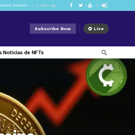
mendments to Rule 0‑1(a)(7)
3 days ago
ago
Subscribe Now
Live
ago
ee Meeting
1 week ago
 Noticias de NFTs
2 weeks ago
My Crypto Lawyer Sec Cryptocurrency Small Business Forum’s Report to Congress Highlights Recommendations to Improve Capital-Raising Policy
 weeks ago
2 days ago