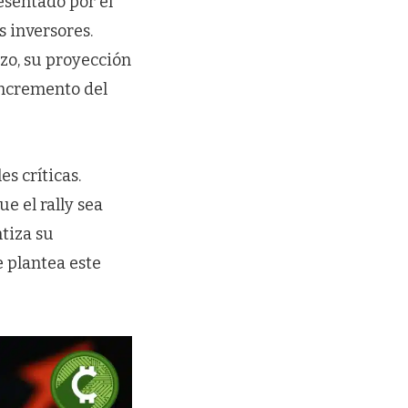
esentado por el
 inversores.
zo, su proyección
incremento del
s críticas.
e el rally sea
tiza su
 plantea este