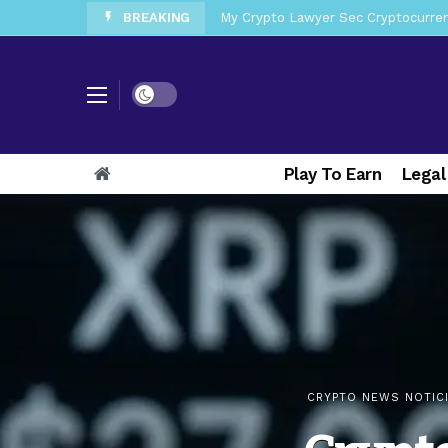
BREAKING
My Crypto Lawyer Sec News Tres ho
My Crypto Lawyer Sec Speeches Cry
My Crypto Lawyer Sec News Cynthi
Dark mode
My Crypto Lawyer Sec News Rusia en
My Crypto Lawyer Sec Cryptocurre
Play To Earn
Legal
My Crypto Lawyer Sec News XRP pri
My Crypto Lawyer Sec News Europa 
My Crypto Lawyer Sec News XRP Ledg
CRYPTO NEWS NOTIC