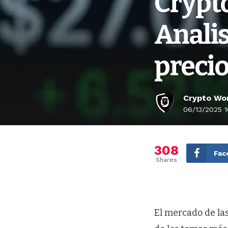
Crypto
Analis
precio
Crypto Wor
06/13/2025 1
308
Fac
Shares
El mercado de la