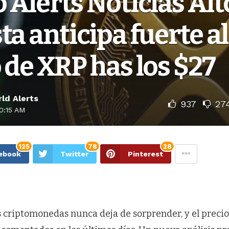
 Alerts Noticias Alt
ta anticipa fuerte al
 de XRP has los $27
ld Alerts
937
27
0:15 AM
125
78
28
ebook
Twitter
Pinterest
s criptomonedas nunca deja de sorprender, y el preci