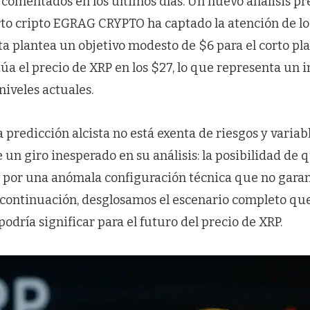
 comentados en los últimos días. Un nuevo análisis pr
to cripto EGRAG CRYPTO ha captado la atención de los
a plantea un objetivo modesto de $6 para el corto pla
úa el precio de XRP en los $27, lo que representa un 
niveles actuales.
 predicción alcista no está exenta de riesgos y variable
n giro inesperado en su análisis: la posibilidad de qu
 por una anómala configuración técnica que no garan
A continuación, desglosamos el escenario completo que
podría significar para el futuro del precio de XRP.