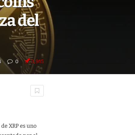
coins
za del
4
0
3,915
o de XRP es uno