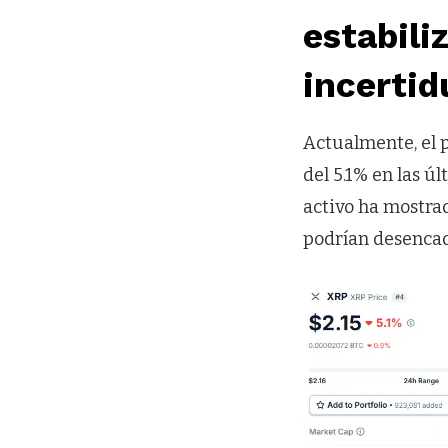
estabili
incerti
Actualmente, el p
del 5.1% en las ú
activo ha mostra
podrían desenca