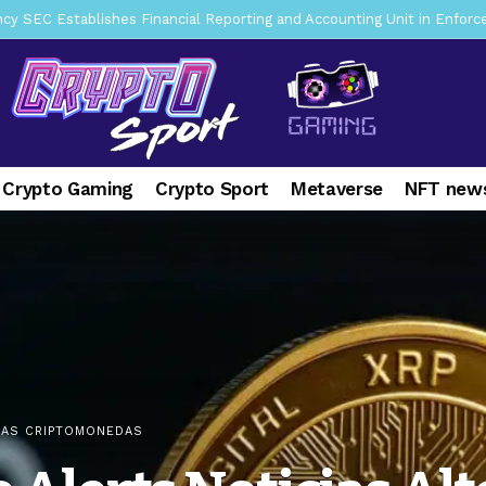
mbres son acusados de planear un robo de Bitcoin
3 days ago
ptocurrency Restoring Regulatory Clarity: Statement on Technical A
a Lummis sets Trump condition for CLARITY Act passage
1 week 
vía a prisión al fundador de BitRiver por presunto fraude
1 week 
ncy SEC Announces Continuation of Small Business Advisory Committ
 Crypto Gaming
Crypto Sport
Metaverse
NFT news
ce forecast ahead of CLARITY Act vote next week
2 weeks ago
pone en jaque a Polymarket y Kalshi por su modelo de negocio
2
er adoption accelerates as Ripple receives full EU MiCA license
IAS CRIPTOMONEDAS