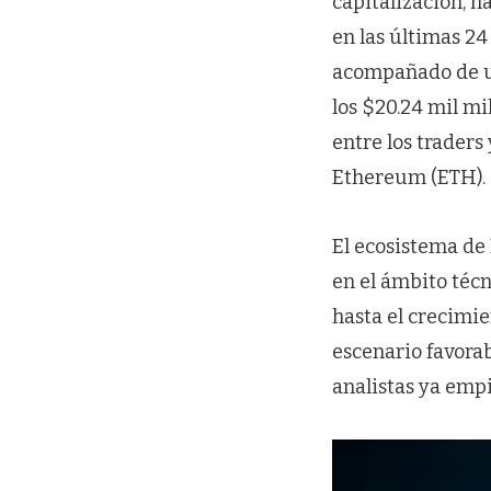
capitalización, h
en las últimas 2
acompañado de un
los $20.24 mil m
entre los traders
Ethereum (ETH).
El ecosistema de 
en el ámbito téc
hasta el crecimie
escenario favorab
analistas ya empi