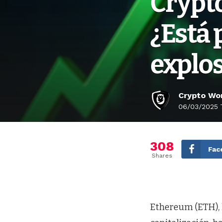
Crypto
¿Está 
explos
Crypto Wor
06/03/2025 
308
Fac
Shares
Ethereum (ETH),