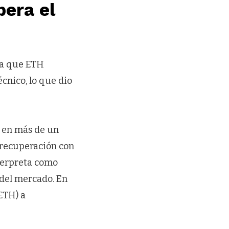
pera el
ara que ETH
cnico, lo que dio
n en más de un
 recuperación con
nterpreta como
 del mercado. En
ETH) a