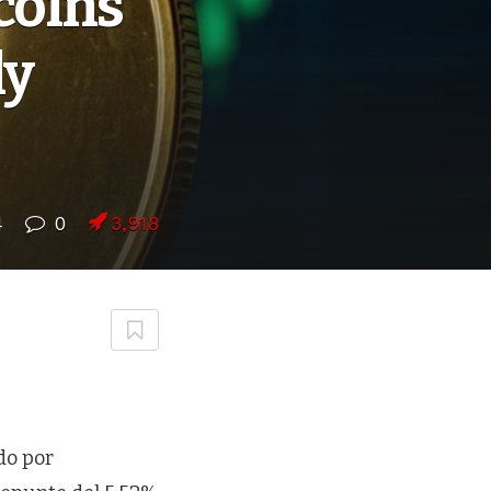
coins
ly
4
0
3,918
do por