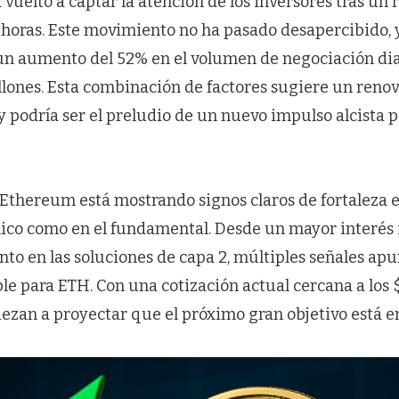
a vuelto a captar la atención de los inversores tras un
4 horas. Este movimiento no ha pasado desapercibido, 
 aumento del 52% en el volumen de negociación dia
illones. Esta combinación de factores sugiere un ren
 y podría ser el preludio de un nuevo impulso alcista p
Ethereum está mostrando signos claros de fortaleza e
nico como en el fundamental. Desde un mayor interés 
nto en las soluciones de capa 2, múltiples señales ap
le para ETH. Con una cotización actual cercana a los $
ezan a proyectar que el próximo gran objetivo está en