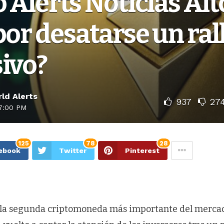
 Alerts Noticias Alt
por desatarse un ral
ivo?
ld Alerts
937
27
7:00 PM
125
78
28
ebook
Twitter
Pinterest
 la segunda criptomoneda más importante del merca