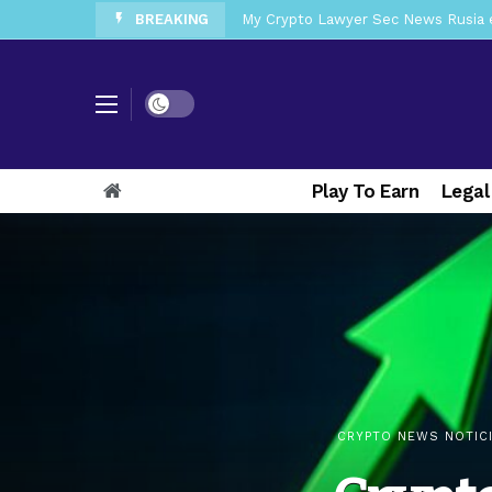
BREAKING
My Crypto Lawyer Sec Cryptocurre
My Crypto Lawyer Sec News XRP pri
Dark mode
My Crypto Lawyer Sec News Europa 
My Crypto Lawyer Sec News Arthur 
Play To Earn
Legal
My Crypto Lawyer Sec News EEUU pr
My Crypto Lawyer Sec News Rusia r
My Crypto Lawyer Sec Cryptocurren
My Crypto Lawyer Sec News Cynthi
CRYPTO NEWS NOTIC