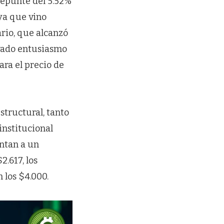
 repunte del 5.52%
ya que vino
rio, que alcanzó
ovado entusiasmo
ara el precio de
structural, tanto
institucional
untan a un
2.617, los
 los $4.000.