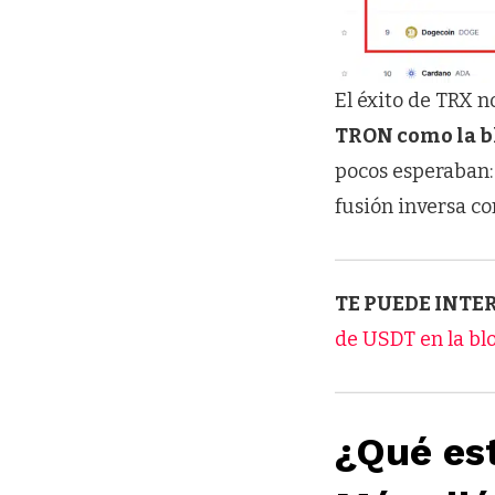
El éxito de TRX n
TRON como la bl
pocos esperaban:
fusión inversa c
TE PUEDE INTE
de USDT en la bl
¿Qué es