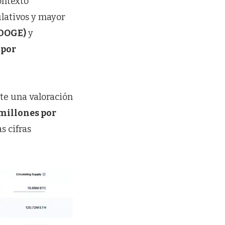
ontexto
ulativos y mayor
(DOGE)
y
 por
te una valoración
millones por
s cifras