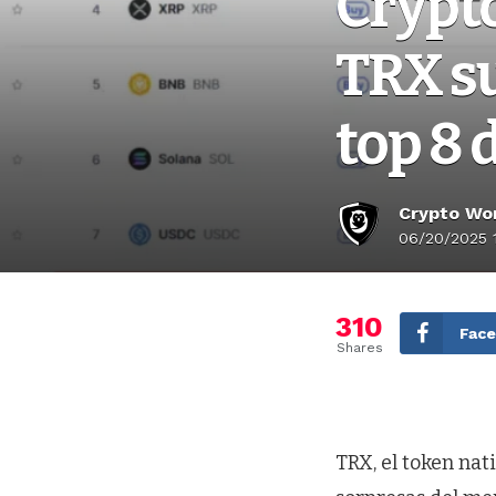
Crypto
TRX su
top 8 
Crypto Wor
06/20/2025 
310
Fac
Shares
TRX, el token na