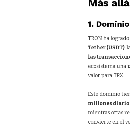
Más allá
1.
Dominio
TRON ha logrado
Tether (USDT)
, 
las transaccion
ecosistema una
valor para TRX.
Este dominio tie
millones diari
mientras otras r
convierte en el v