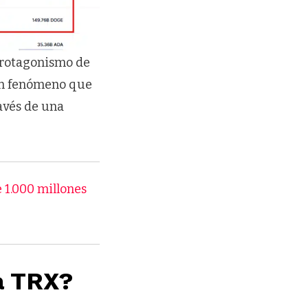
 protagonismo de
n fenómeno que
avés de una
 1.000 millones
a TRX?