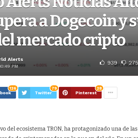
 Alerts Noticias Alt
pera a Dogecoin y s
del mercado cripto
ld Alerts
939
27
10:49 PM
126
79
28
ebook
Twitter
Pinterest
tivo del ecosistema TRON, ha protagonizado una de la