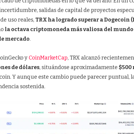
rcado de criptomonedas en lo que va del año. En un c
incertidumbre, salidas de capital de proyectos espec
 de uso reales,
TRX ha logrado superar a Dogecoin 
mo
la octava criptomoneda más valiosa del mundo
 de mercado
.
CoinGecko y
CoinMarketCap
, TRX alcanzó recientemen
ones de dólares
, situándose aproximadamente
$500 
oin. Y aunque este cambio puede parecer puntual, la
dencia sostenida.