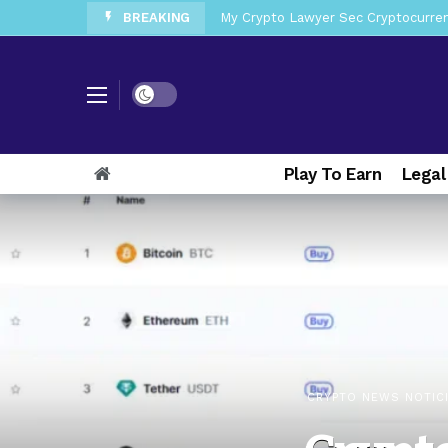
BREAKING
My Crypto Lawyer Sec News Tres ho
My Crypto Lawyer Sec Speeches Cry
My Crypto Lawyer Sec News Cynthi
Dark mode
My Crypto Lawyer Sec News Rusia en
My Crypto Lawyer Sec Cryptocurre
Play To Earn
Legal
My Crypto Lawyer Sec News XRP pri
My Crypto Lawyer Sec News Europa 
My Crypto Lawyer Sec News XRP Ledg
CRYPTO NEWS NOTIC