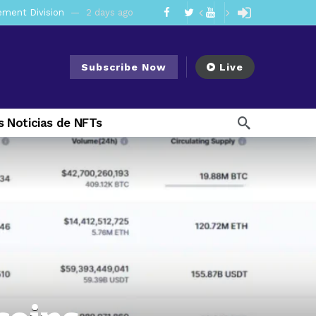
mendments to Rule 0‑1(a)(7)
3 days ago
go
Subscribe Now
Live
ago
ee Meeting
1 week ago
 Noticias de NFTs
2 weeks ago
My Crypto Lawyer Sec Cryptocurrency Small Business Forum’s Report to Congress Highlights Recommendations to Improve Capital-Raising Policy
 weeks ago
1 day ago