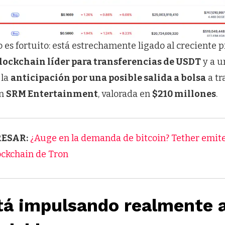
o es fortuito: está estrechamente ligado al creciente
ockchain líder para transferencias de USDT
y a u
 la
anticipación por una posible salida a bolsa
a tr
on
SRM Entertainment
, valorada en
$210 millones
.
RESAR:
¿Auge en la demanda de bitcoin? Tether emite
ockchain de Tron
tá impulsando realmente 