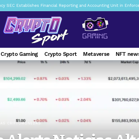
mbres son acusados de planear un robo de Bitcoin
2 days ago
ptocurrency Restoring Regulatory Clarity: Statement on Technical A
a Lummis sets Trump condition for CLARITY Act passage
7 days a
vía a prisión al fundador de BitRiver por presunto fraude
1 week 
ncy SEC Announces Continuation of Small Business Advisory Committ
 Crypto Gaming
Crypto Sport
Metaverse
NFT news
ce forecast ahead of CLARITY Act vote next week
2 weeks ago
pone en jaque a Polymarket y Kalshi por su modelo de negocio
2
er adoption accelerates as Ripple receives full EU MiCA license
IAS CRIPTOMONEDAS