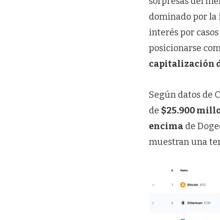
sorpresas del me
dominado por la 
interés por casos
posicionarse co
capitalización
Según datos de 
de
$25.900 mill
encima
de Dogec
muestran una ten