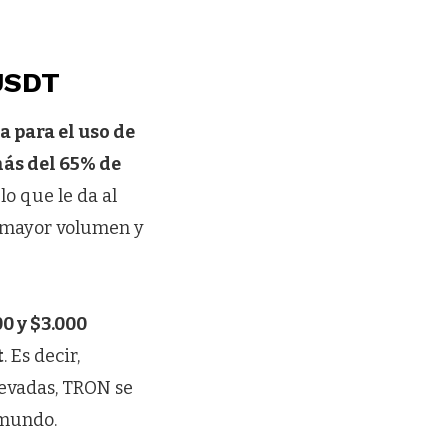
USDT
a para el uso de
ás del 65% de
, lo que le da al
 mayor volumen y
0 y $3.000
t
. Es decir,
levadas, TRON se
 mundo.