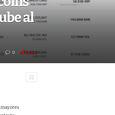
coins
ube al
5
0
3,926
s mayores