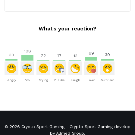
What's your reaction?
108
69
39
30
22
17
13
Angry
Cool
Crying
Dislike
Laugh
Loved
Surprised
© 2026
Crypto Sport Gaming
- Crypto Sport Gaming develop
by
Allmed Group
.