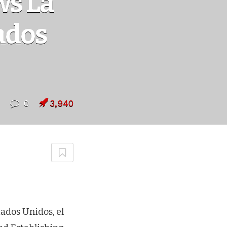
ws La
ados
0
3,940
ados Unidos, el