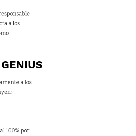
 responsable
ta a los
como
ey GENIUS
amente a los
uyen:
 al 100% por