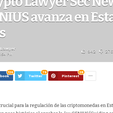
ypto Lawyer Sec Ne
ENIUS avanza en Est
s
 Lawyer
942
276
6:54 PM
126
79
28
ebook
Twitter
Pinterest
ucial para la regulación de las criptomonedas en Est