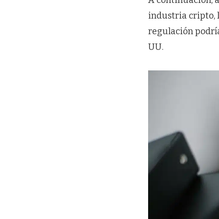
A continuación, a
industria cripto,
regulación podrí
UU.