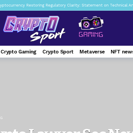
a Lummis sets Trump condition for CLARITY Act passage
6 days 
vía a prisión al fundador de BitRiver por presunto fraude
7 days 
ncy SEC Announces Continuation of Small Business Advisory Committ
ce forecast ahead of CLARITY Act vote next week
1 week ago
 Crypto Gaming
Crypto Sport
Metaverse
NFT news
pone en jaque a Polymarket y Kalshi por su modelo de negocio
2
er adoption accelerates as Ripple receives full EU MiCA license
NG