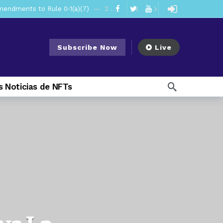
ago
ago
ee Meeting
7 days ago
Subscribe Now
Live
1 week ago
My Crypto Lawyer Sec Cryptocurrency Small Business Forum’s Report to Congress Highlights Recommendations to Improve Capital-Raising Policy
 Noticias de NFTs
 weeks ago
12 hours ago