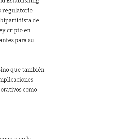
d Establishing
o regulatorio
bipartidista de
ley cripto en
antes para su
, sino que también
implicaciones
porativos como