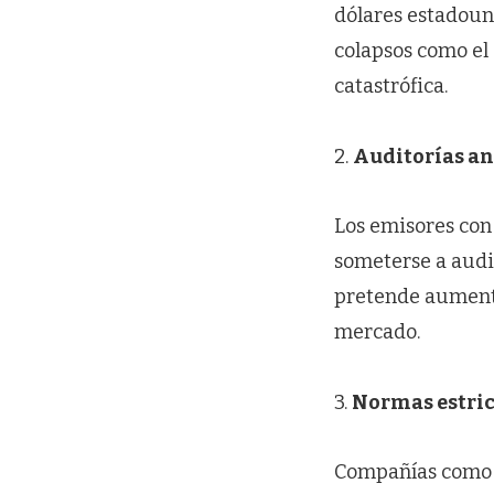
dólares estadouni
colapsos como el 
catastrófica.
2.
Auditorías an
Los emisores con
someterse a audi
pretende aumenta
mercado.
3.
Normas estric
Compañías como T