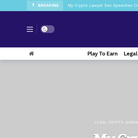
BREAKING
My Crypto Lawyer Sec News Cynthi
My Crypto Lawyer Sec News Rusia en
My Crypto Lawyer Sec Cryptocurre
Dark mode
My Crypto Lawyer Sec News XRP pri
Play To Earn
Legal
My Crypto Lawyer Sec News Europa 
My Crypto Lawyer Sec News XRP Ledg
LEGAL CRYPTO GAMI