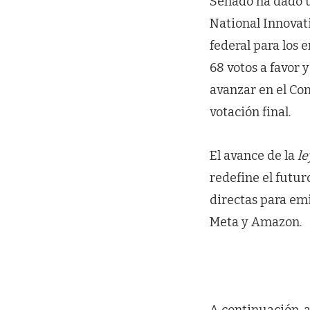
Senado ha dado u
National Innovati
federal para los 
68 votos a favor 
avanzar en el Co
votación final.
El avance de la
l
redefine el futu
directas para em
Meta y Amazon.