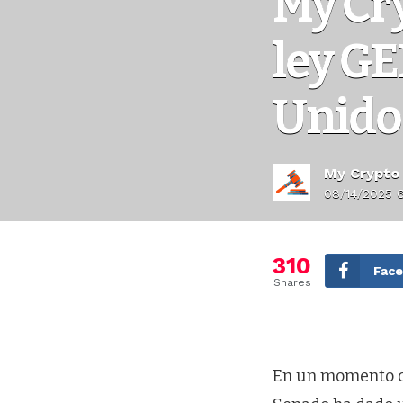
My Cr
ley G
Unido
My Crypto
08/14/2025 
310
Fac
Shares
En un momento cr